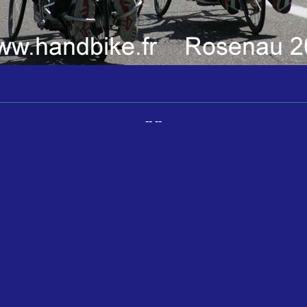
-- --