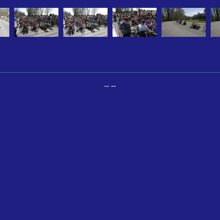
-- --